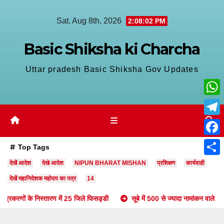
Skip
Sat. Aug 8th, 2026
2:08:03 PM
to
content
Basic Shiksha ki Charcha
Uttar pradesh Basic Shiksha Gov Updates
W
h
T
a
e
F
Top Tags
t
l
a
S
देखें आदेश
देखे आदेश
NIPUN BHARAT MISHAN
प्रशिक्षण
कार्यवाही
s
e
c
h
देखें महानिदेशक महोदय का पत्र
14
A
g
e
a
णों के निस्तारण में 25 जिले फिसड्डी
सूबे में 500 से ज्यादा नामांकन वाले परिषदीय स्कूलों 
p
r
b
r
p
a
o