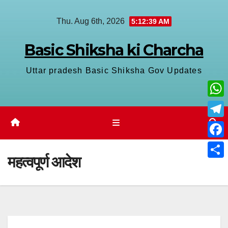
Thu. Aug 6th, 2026
5:12:40 AM
Basic Shiksha ki Charcha
Uttar pradesh Basic Shiksha Gov Updates
W
h
T
a
e
F
t
महत्वपूर्ण आदेश
l
a
S
s
e
c
h
A
g
e
a
p
r
b
r
p
a
o