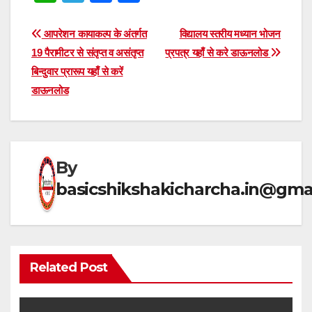
h
el
a
h
at
e
c
ar
Post
आपरेशन कायाकल्प के अंतर्गत
विद्यालय स्तरीय मध्यान भोजन
s
gr
e
e
19 पैरामीटर से संतृप्त व असंतृप्त
प्रपत्र यहाँ से करे डाऊनलोड
navigation
बिन्दुवार प्रारूप यहाँ से करें
A
a
b
डाऊनलोड
p
m
o
p
o
k
By
basicshikshakicharcha.in@gma
Related Post