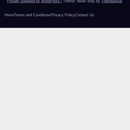
Proudly powered by WordPress
|
Theme: News Way by
Themeansar
.
Home
Terms and Conditions
Privacy Policy
Contact Us