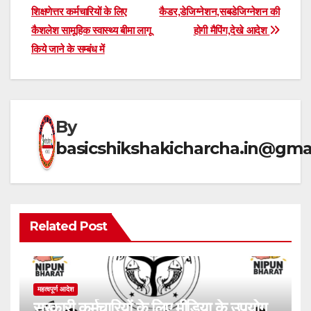
s
gr
e
e
शिक्षणेत्तर कर्मचारियों के लिए
कैडर,डेजिग्नेशन,सबडेजिग्नेशन की
navigation
कैशलेश सामूहिक स्वास्थ्य बीमा लागू
होगी मैपिंग,देखे आदेश
A
a
b
किये जाने के सम्बंध में
p
m
o
p
o
k
By
basicshikshakicharcha.in@gma
Related Post
महत्वपूर्ण आदेश
सरकारी कर्मचारियों के लिए मीडिया के उपयोग