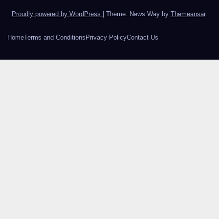
Proudly powered by WordPress
|
Theme: News Way by
Themeansar
.
Home
Terms and Conditions
Privacy Policy
Contact Us