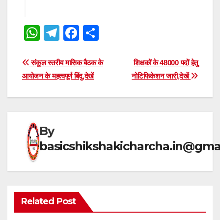
W
T
F
S
h
el
a
h
at
e
c
ar
Post
संकुल स्तरीय मासिक बैठक के
शिक्षकों के 48000 पदों हेतु
s
gr
e
e
आयोजन के महत्वपूर्ण बिंदु,देखें
नोटिफिकेशन जारी,देखें
navigation
A
a
b
p
m
o
p
o
By
k
basicshikshakicharcha.in@gma
Related Post