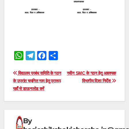
W
T
F
S
h
el
a
h
at
e
c
ar
Post
विद्यालय प्रबंध समिति के गठन
नवीन SMC के गठन हेतु आवश्यक
s
gr
e
e
के उपरांत चयनित नाम हेतु प्रारूप
विभागीय दिशा निर्देश
navigation
यहाँ से डाऊनलोड करें
A
a
b
p
m
o
p
o
k
By