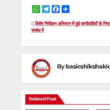
W
T
F
S
h
el
a
h
at
e
c
ar
Post
विशेष निरीक्षण अभियान में हुई कार्यवाहियों के निस
सम्बंध में
s
gr
e
e
navigation
A
a
b
p
m
o
p
o
k
By
basicshikshak
Related Post