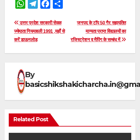
W
T
F
S
h
el
a
h
at
e
c
ar
Post
उत्तर प्रदेश सरकारी सेवक
जनपद के टॉप 50 गैर सहायतित
s
gr
e
e
ज्येष्ठता नियमावली 1991 ,यहाँ से
मान्यता प्राप्त विद्यालयों का
navigation
करें डाऊनलोड
रजिस्ट्रेशन व मैपिंग के सम्बंध में
A
a
b
p
m
o
p
o
k
By
basicshikshakicharcha.in@gma
Related Post