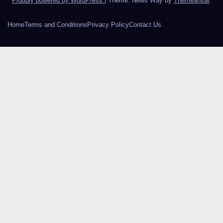
Proudly powered by WordPress
|
Theme: News Way by
Themeansar
.
Home
Terms and Conditions
Privacy Policy
Contact Us