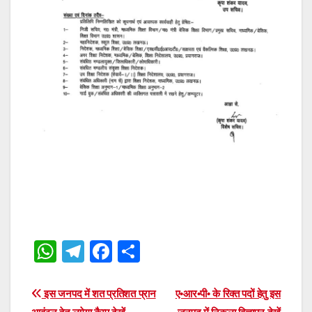
W
T
F
S
h
el
a
h
at
e
c
ar
Post
इस जनपद में शत प्रतिशत प्रान
ए•आर•पी• के रिक्त पदों हेतु इस