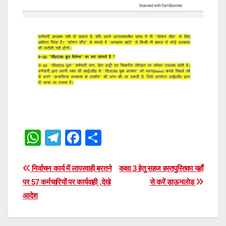
W
T
F
S
h
el
a
h
at
e
c
ar
Post
निर्वाचन कार्य में लापरवाही बरतने
कक्षा 3 हेतु सहज हस्तपुस्तिका यहाँ
s
gr
e
e
पर 57 कर्मचारियों पर कार्यवाही ,देखे
से करें डाऊनलोड
navigation
आदेश
A
a
b
p
m
o