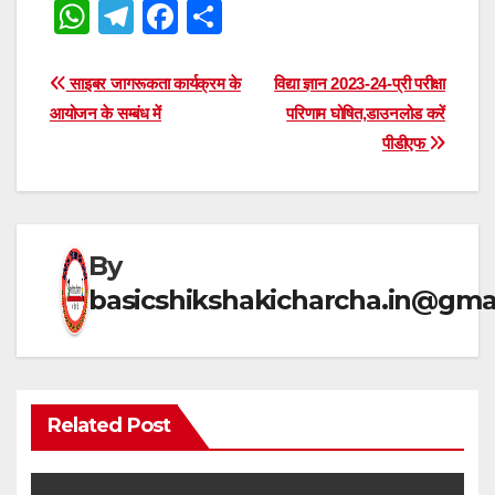
W
T
F
S
h
el
a
h
at
e
c
ar
Post
साइबर जागरूकता कार्यक्रम के
विद्या ज्ञान 2023-24-प्री परीक्षा
s
gr
e
e
आयोजन के सम्बंध में
परिणाम घोषित,डाउनलोड करें
navigation
पीडीएफ
A
a
b
p
m
o
p
o
k
By
basicshikshakicharcha.in@gma
Related Post