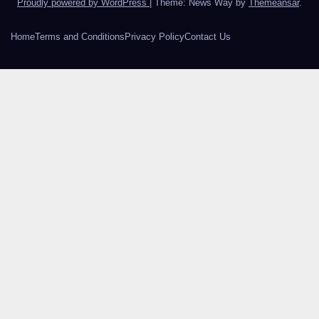
Proudly powered by WordPress
|
Theme: News Way by
Themeansar
.
Home
Terms and Conditions
Privacy Policy
Contact Us