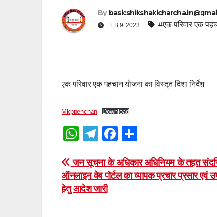
By
basicshikshakicharcha.in@gmai
#एक परिवार एक पहच
FEB 9, 2023
एक परिवार एक पहचान योजना का विस्तृत दिशा निर्देश
Mkppehchan
Download
W
T
F
S
h
el
a
h
at
e
c
ar
Post
जन सूचना के अधिकार अधिनियम के तहत संदर्
ऑनलाइन वेब पोर्टल का व्यापक प्रचार प्रसार एवं 
s
gr
e
e
navigation
हेतु आदेश जारी
A
a
b
p
m
o