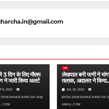
icharcha.in@gmail.com
अन्य
े 3 दिन के लिए मौसम
लेखपाल बनी पत्नी ने मांग
ग ने जारी किया अलर्ट
तलाक, अदालत ने किया
खारिज
P 8, 2023
JUL 28, 2023
CSHIKSHAKICHARCHA.IN@
BASICSHIKSHAKICHARCHA.
L.COM
GMAIL.COM