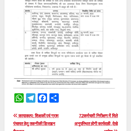
W
T
F
S
h
el
a
h
at
e
c
ar
Post
कायाकल्प: शिक्षकों एवं ग्राम
72कर्मचारी निरीक्षण में मिले
s
gr
e
e
पंचायत हेतु तकनीकी डिजाइन
अनुपस्थित होगी कार्यवाही ,देखे
navigation