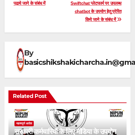
s
gr
e
e
पढ़ाये जाने के संबंध में
Swiftchat प्लेटफार्म पर उपलब्ध
navigation
chatbot के उपयोग हेतु प्रेरित
A
a
b
किये जाने के संबंध में
p
m
o
p
o
k
By
basicshikshakicharcha.in@gma
Related Post
महत्वपूर्ण आदेश
सरकारी कर्मचारियों के लिए मीडिया के उपयोग