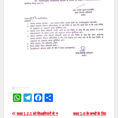
W
T
F
S
h
el
a
h
at
e
c
ar
Post
कक्षा 1,2,3 को शिक्षामित्रों से न
कक्षा 1-8 के बच्चों के लिए