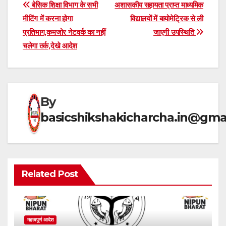
at
e
c
ar
Post
बेसिक शिक्षा विभाग के सभी
अशासकीय सहायता प्राप्त माध्यमिक
s
gr
e
e
मीटिंग में करना होगा
विद्यालयों में बायोमेट्रिक से ली
navigation
प्रतिभाग,कमजोर नेटवर्क का नहीं
जाएगी उपस्थिति
A
a
b
चलेगा तर्क,देखे आदेश
p
m
o
p
o
k
By
basicshikshakicharcha.in@gma
Related Post
महत्वपूर्ण आदेश