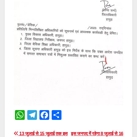
W
T
F
S
h
el
a
h
at
e
c
ar
Post
13 जुलाई से 15 जुलाई तक इस
इस जनपद में रहेगा 8 जुलाई से 16