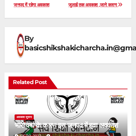
s
gr
e
e
जनपद में रहेगा अवकाश
जुलाई तक अवकाश ,जाने कारण
navigation
A
a
b
p
m
o
p
o
By
k
basicshikshakicharcha.in@gma
Related Post
अवकाश सूचना
भारी वर्षा के कारण इस जनपद में हुवा अवकाश
OCT 3, 2023