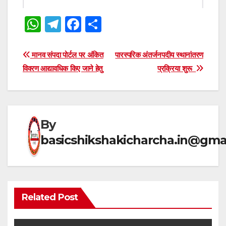
W
T
F
S
h
el
a
h
at
e
c
ar
Post
मानव संपदा पोर्टल पर अंकित
पारस्परिक अंतर्जनपदीय स्थानांतरण
s
gr
e
e
विवरण आद्यावधिक किए जाने हेतु
प्रक्रिया शुरू
navigation
A
a
b
p
m
o
p
o
By
k
basicshikshakicharcha.in@gma
Related Post