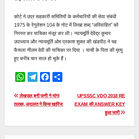
कोर्ट ने उप्र सहकारी समितियों के कर्मचारियों की सेवा संबंधी
1975 के रेगुलेशन 104 के नोट में लिखा शब्द “अविवाहित” को
निरस्त कर याचिका मंजूर कर ली। न्यायमूर्ति देवेंद्र कुमार
उपाध्याय और न्यायमूर्ति ओम प्रकाश शुक्ल की खंडपीठ ने यह
फैसला नीलम देवी की याचिका पर दिया । याची के पिता की मृत्यु
हुए करीब चार साल हो चुके हैं।
W
T
F
S
h
el
a
h
at
e
c
ar
Post
लेखपाल बनी पत्नी ने मांगा
UPSSSC VDO 2018 RE
s
gr
e
e
तलाक, अदालत ने किया खारिज
EXAM की ANSWER KEY
navigation
हुआ जारी
A
a
b
p
m
o
p
o