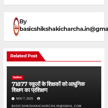
A
a
b
p
m
o
p
o
By
k
basicshikshakicharcha.in@gma
Related Post
शिक्षाविभाग
71877 स्कूलों के शिक्षकों को आधुनिक
शिक्षण का प्रशिक्षण
NOV 7, 2025
BASICSHIKSHAKICHARCHA.IN@GMAIL.COM