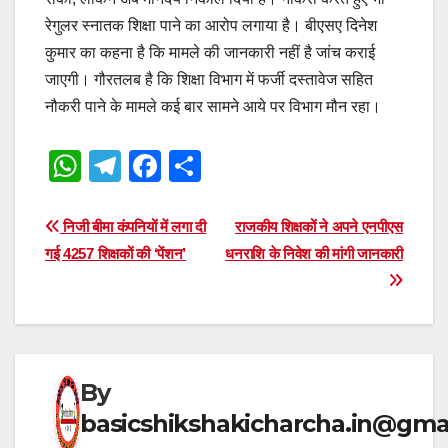
रेगुलर स्नातक शिक्षा पाने का आरोप लगाया है। बीएसए दिनेश
कुमार का कहना है कि मामले की जानकारी नहीं है जांच कराई
जाएगी। गौरतलब है कि शिक्षा विभाग में फर्जी दस्तावेज सहित
नौकरी पाने के मामले कई बार सामने आये पर विभाग मौन रहा।
W
T
F
S
h
el
a
h
at
e
c
ar
Post
निजी बीमा कंपनियों में लगा दी
राजकीय शिक्षकों ने अपने एनपीएस
s
gr
e
e
गई 4257 शिक्षकों की ‘पेंशन’
धनराशि के निवेश की मांगी जानकारी
navigation
A
a
b
p
m
o
p
o
k
By
basicshikshakicharcha.in@gma