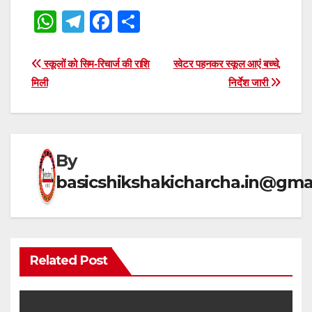
W
T
F
S
h
el
a
h
at
e
c
ar
Post
स्कूलों को सिम-रिचार्ज की राशि
स्वेटर पहनकर स्कूल आएं बच्चे,
s
gr
e
e
मिली
निर्देश जारी
navigation
A
a
b
p
m
o
p
o
By
k
basicshikshakicharcha.in@gma
Related Post