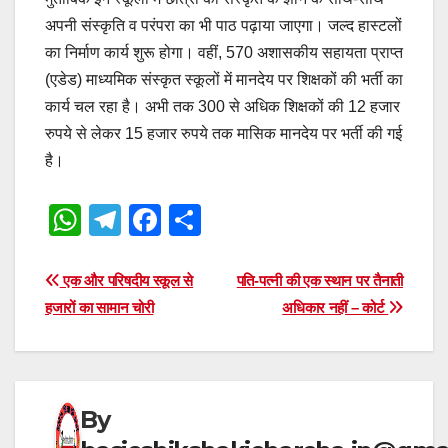
अपनी संस्कृति व परंपरा का भी पाठ पढ़ाया जाएगा। जल्द हास्टलों
का निर्माण कार्य शुरू होगा। वहीं, 570 अशासकीय सहायता प्राप्त
(एडेड) माध्यमिक संस्कृत स्कूलों में मानदेय पर शिक्षकों की भर्ती का
कार्य चल रहा है। अभी तक 300 से अधिक शिक्षकों की 12 हजार
रुपये से लेकर 15 हजार रुपये तक मासिक मानदेय पर भर्ती की गई
है।
W
T
F
S
h
el
a
h
at
e
c
ar
Post
एक और परिषदीय स्कूल से
पति-पत्नी की एक स्थान पर तैनाती
s
gr
e
e
हजारों का सामान चोरी
अधिकार नहीं – कोर्ट
navigation
A
a
b
p
m
o
p
o
By
k