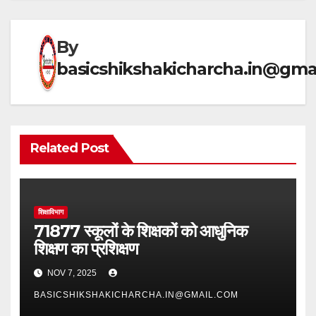
p
m
o
p
o
By
k
basicshikshakicharcha.in@gma
Related Post
शिक्षाविभाग
71877 स्कूलों के शिक्षकों को आधुनिक
शिक्षण का प्रशिक्षण
NOV 7, 2025
BASICSHIKSHAKICHARCHA.IN@GMAIL.COM