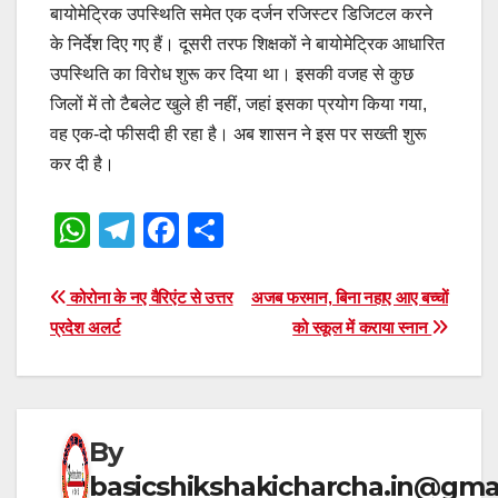
बायोमेट्रिक उपस्थिति समेत एक दर्जन रजिस्टर डिजिटल करने
के निर्देश दिए गए हैं। दूसरी तरफ शिक्षकों ने बायोमेट्रिक आधारित
उपस्थिति का विरोध शुरू कर दिया था। इसकी वजह से कुछ
जिलों में तो टैबलेट खुले ही नहीं, जहां इसका प्रयोग किया गया,
वह एक-दो फीसदी ही रहा है। अब शासन ने इस पर सख्ती शुरू
कर दी है।
W
T
F
S
h
el
a
h
at
e
c
ar
Post
कोरोना के नए वैरिएंट से उत्तर
अजब फरमान, बिना नहाए आए बच्चों
s
gr
e
e
प्रदेश अलर्ट
को स्कूल में कराया स्नान
navigation
A
a
b
p
m
o
p
o
By
k
basicshikshakicharcha.in@gma