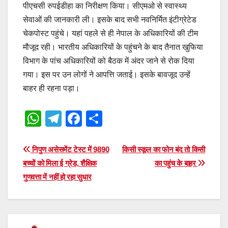
पीएचसी रुपईडीहा का निरीक्षण किया। सीएमओ से स्वास्थ्य
सेवाओं की जानकारी ली। इसके बाद सभी नवनिर्मित इंटीग्रेटेड
चेकपोस्ट पहुंचे। यहां पहले से ही नेपाल के अधिकारियों की टीम
मौजूद रही। भारतीय अधिकारियों के पहुंचने के बाद तैनात खुफिया
विभाग के पांच अधिकारियों को बैठक में अंदर जाने से रोक दिया
गया। इस पर उन लोगों ने आपत्ति जताई। इसके बावजूद उन्हें
बाहर ही रहना पड़ा।
W
T
F
S
h
el
a
h
at
e
c
ar
Post
निपुण असेसमेंट टेस्ट में 9890
किसी स्कूल का फोन बंद तो किसी
s
gr
e
e
बच्चों को मिला ई ग्रेड, शैक्षिक
का पहुंच के बाहर
navigation
गुणवत्ता में नहीं हो रहा सुधार
A
a
b
p
m
o
p
o