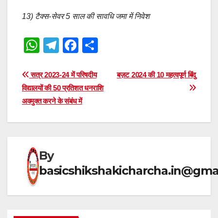
13) टैक्स-सेवर 5 साल की सावधि जमा में निवेश
W
T
F
S
h
el
a
h
at
e
c
ar
Post
सत्र 2023-24 में परिषदीय
बज़ट 2024 की 10 महत्वपूर्ण बिंदु
s
gr
e
e
विद्यालयों की 50 प्रतिशत धनराशि
navigation
अवमुक्त करने के संबंध में
A
a
b
p
m
o
p
o
k
By
basicshikshakicharcha.in@gma