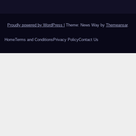
Proudly powered by WordPress
|
Theme: News Way by
Themeansar
.
Home
Terms and Conditions
Privacy Policy
Contact Us