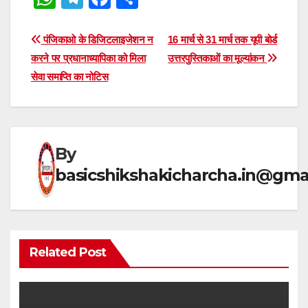
h
el
a
h
at
e
c
ar
Post
पंजिकाओ के डिजिटलाइजेशन न
16 मार्च से 31 मार्च तक यूपी बोर्ड
s
gr
e
e
करने पर प्रधानाध्यापिका को मिला
उत्तरपुस्तिकाओं का मूल्यांकन
navigation
सेवा समाप्ति का नोटिस
A
a
b
p
m
o
p
o
k
By
basicshikshakicharcha.in@gma
Related Post