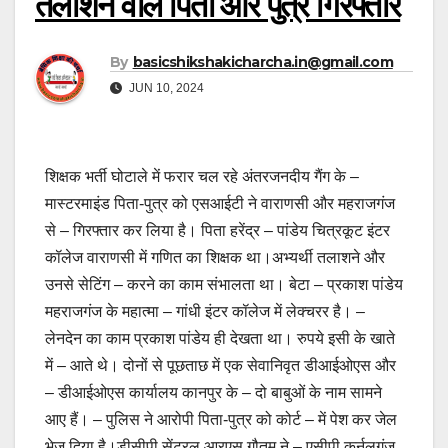
तलाशने वाले पिता और पुत्र गिरफ्तार
By
basicshikshakicharcha.in@gmail.com
JUN 10, 2024
शिक्षक भर्ती घोटाले में फरार चल रहे अंतरजनदीय गैंग के –
मास्टरमाइंड पिता-पुत्र को एसआईटी ने वाराणसी और महराजगंज
से – गिरफ्तार कर लिया है। पिता हरेंद्र – पांडेय चित्रकूट इंटर
कॉलेज वाराणसी में गणित का शिक्षक था।अभ्यर्थी तलाशने और
उनसे सेटिंग – करने का काम संभालता था। बेटा – प्रकाश पांडेय
महराजगंज के महात्मा – गांधी इंटर कॉलेज में लेक्चरर है। –
लेनदेन का काम प्रकाश पांडेय ही देखता था। रुपये इसी के खाते
में – आते थे। दोनों से पूछताछ में एक सेवानिवृत डीआईओएस और
– डीआईओएस कार्यालय कानपुर के – दो बाबुओं के नाम सामने
आए हैं। – पुलिस ने आरोपी पिता-पुत्र को कोर्ट – में पेश कर जेल
भेज दिया है।डीसीपी सेंट्रल आरएस गौतम ने – एसीपी कर्नलगंज