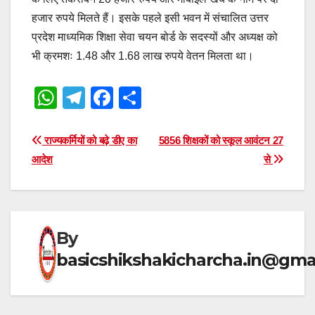
हजार रुपये मिलते हैं। इसके पहले इसी भवन में संचालित उत्तर
प्रदेश माध्यमिक शिक्षा सेवा चयन बोर्ड के सदस्यों और अध्यक्ष को
भी क्रमशः 1.48 और 1.68 लाख रुपये वेतन मिलता था।
W
T
F
S
h
el
a
h
at
e
c
ar
Post
राज्यकर्मियों को बढ़े डीए का
5856 शिक्षकों को स्कूल आवंटन 27
s
gr
e
e
आदेश
से
navigation
A
a
b
p
m
o
p
o
By
k
basicshikshakicharcha.in@gma