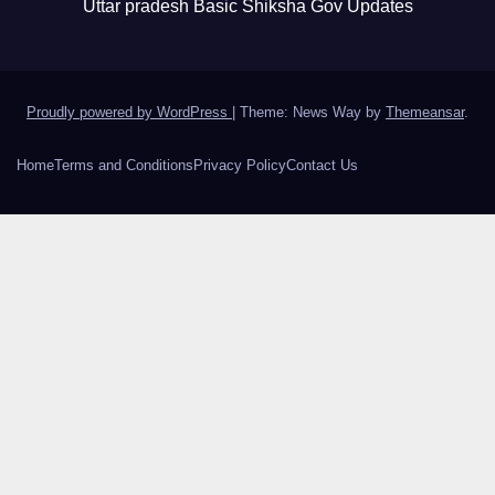
Uttar pradesh Basic Shiksha Gov Updates
Proudly powered by WordPress
|
Theme: News Way by
Themeansar
.
Home
Terms and Conditions
Privacy Policy
Contact Us