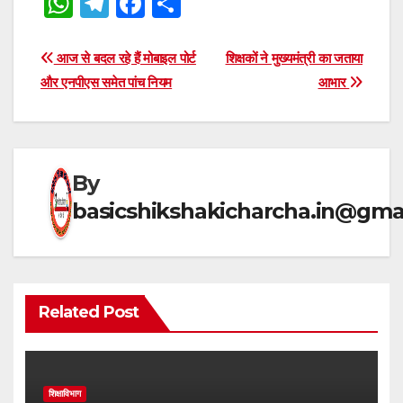
W
T
F
S
h
el
a
h
at
e
c
ar
Post
आज से बदल रहे हैं मोबाइल पोर्ट
शिक्षकों ने मुख्यमंत्री का जताया
s
gr
e
e
और एनपीएस समेत पांच नियम
आभार
navigation
A
a
b
p
m
o
p
o
By
k
basicshikshakicharcha.in@gma
Related Post
शिक्षाविभाग