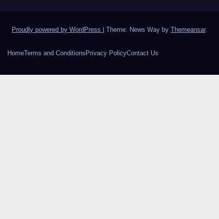
Proudly powered by WordPress
|
Theme: News Way by
Themeansar
.
Home
Terms and Conditions
Privacy Policy
Contact Us