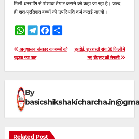
मिली धनराशि से पोशाक तैयार कराने को कहा जा रहा है। जल्द
ही शत-प्रतिशत बच्चों की उपस्थिति दर्ज कराई जाएगी।
W
T
F
S
h
el
a
h
at
e
c
ar
Post
अनुशासन संस्कार का बच्चों को
हरदोई, श्रावस्ती संग 30 जिलों में
s
gr
e
e
पढ़ाया गया पाठ
नए बीएसए की तैनाती
navigation
A
a
b
p
m
o
p
o
By
k
basicshikshakicharcha.in@gma
Related Post