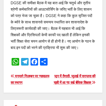
DGSE की समीक्षा बैठक में यह बात आई कि चतुर्थ और तृतीय
श्रेणी कर्मचारियों की आउटसोर्सिंग के जरिए भर्ती के लिए शासन
को पत्र भेजा जा चुका है। DGSE ने कहा कि कुल सृजित पदों
के ब्योरे के साथ शासनसे समन्वय स्थापित कर शासनादेश के
लिएजरूरी कार्यवाही की जाए। बैठक में यहबात भी आई कि
शिक्षकों और प्रिसिपलों केभी काफी पद खाली हैं लेकिन इनकी
भर्ती शिक्षा सेवा चयन आयोग से ही होनी है। नए आयोग के गठन के
बाद इन पदों को भरने की प्रक्रिया भी शुरू की जाए।
W
T
F
S
h
el
a
h
at
e
c
ar
Post
मनमाने निलम्बन पर न्यायालय
जून में तैनाती, जुलाई में सरप्लस की
s
gr
e
e
का स्थगन
सूची में आ गए कई बेसिक शिक्षक
navigation
A
a
b
p
m
o