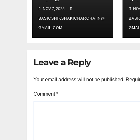
प्रशिक्षण
जिल
NOV 7, 2025
NOV
BASICSHIKSHAKICHARCHA.IN@
BASI
GMAIL.COM
GMAI
Leave a Reply
Your email address will not be published.
Requir
Comment
*