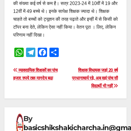
की संख्या कई वर्ष से कम है। सत्र 2023-24 में 10वीं में 19 और
12वीं में 49 बच्चे थे। इनके सापेक्ष शिक्षक ज्यादा थे। शिक्षक
चाहते तो बच्चों को ट्यूशन की तरह पढ़ाते और इन्हीं में से किसी को
टॉपर बना देते, लेकिन ऐसा नहीं किया। वेतन पूरा । लिए, लेकिन
परिणाम नहीं दिखा।
W
T
F
S
h
el
a
h
at
e
c
ar
Post
व्यावसायिक शिक्षकों का पांच
शिक्षक विधायक जहां 20 वर्ष
s
gr
e
e
हजार रुपये तक मानदेय बढ़ा
प्रधानाचार्य रहे, अब वहां पांच सौ
navigation
विद्यार्थी भी नहीं
A
a
b
p
m
o
p
o
k
By
basicshikshakicharcha.in@gma