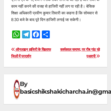
काम नहीं करने की वजह से हाजिरी नहीं लग पा रही है। बेसिक
शिक्षा अधिकारी प्रवीण कुमार तिवारी का कहना है कि सोमवार से
8:30 बजे के बाद पूरे दिन हाजिरी लगाई जा सकेगी।
W
T
F
S
h
el
a
h
at
e
c
ar
Post
ऑनलाइन हाजिरी के खिलाफ
कार्यकाल समाप्त, पर रौब गांठ रहे
s
gr
e
e
जिलों में प्रदर्शन
एआरपी
navigation
A
a
b
p
m
o
p
o
By
k
basicshikshakicharcha.in@gma