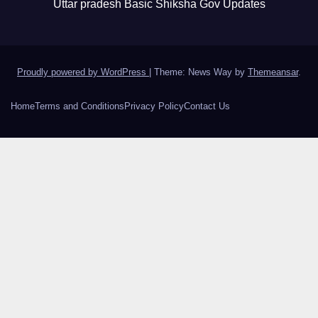
Uttar pradesh Basic Shiksha Gov Updates
Proudly powered by WordPress
|
Theme: News Way by
Themeansar
.
Home
Terms and Conditions
Privacy Policy
Contact Us