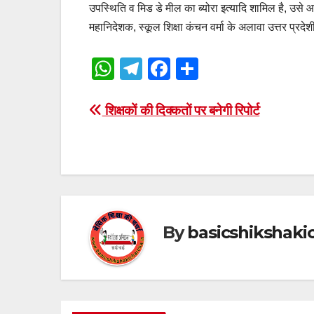
उपस्थिति व मिड डे मील का ब्योरा इत्यादि शामिल है, उसे
महानिदेशक, स्कूल शिक्षा कंचन वर्मा के अलावा उत्तर प्रद
W
T
F
S
h
el
a
h
at
e
c
ar
Post
शिक्षकों की दिक्कतों पर बनेगी रिपोर्ट
s
gr
e
e
navigation
A
a
b
p
m
o
p
o
k
By
basicshikshak