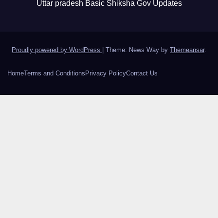
Uttar pradesh Basic Shiksha Gov Updates
Proudly powered by WordPress
|
Theme: News Way by
Themeansar
.
Home
Terms and Conditions
Privacy Policy
Contact Us