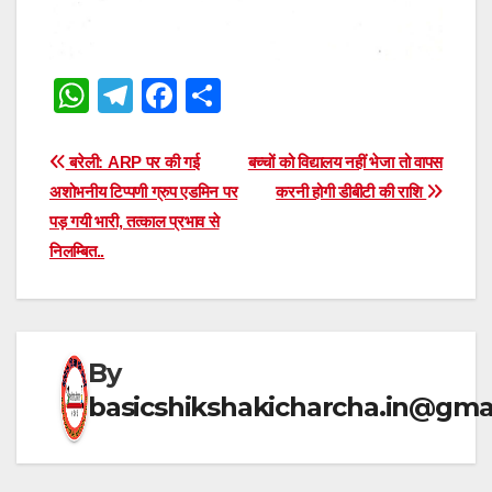
W
T
F
S
h
el
a
h
at
e
c
ar
Post
बरेली: ARP पर की गई
बच्चों को विद्यालय नहीं भेजा तो वापस
s
gr
e
e
अशोभनीय टिप्पणी ग्रुप एडमिन पर
करनी होगी डीबीटी की राशि
navigation
पड़ गयी भारी, तत्काल प्रभाव से
A
a
b
निलम्बित..
p
m
o
p
o
k
By
basicshikshakicharcha.in@gma