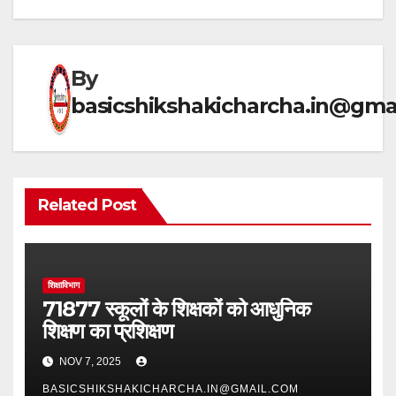
p
o
k
By
basicshikshakicharcha.in@gma
Related Post
शिक्षाविभाग
71877 स्कूलों के शिक्षकों को आधुनिक
शिक्षण का प्रशिक्षण
NOV 7, 2025
BASICSHIKSHAKICHARCHA.IN@GMAIL.COM