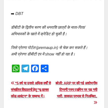
➡️
DBT
डीबीटी के द्वितीय चरण की धनराशि छात्रों के माता-पिता/
अभिभावकों के खाते में क्रेडिट हो चुकी है।
जिसे प्रेरणा पोर्टल (prernaup.in) से चेक कर सकते हैं।
अभी प्रेरणा डीबीटी एप में show नहीं हो रहा है।
W
T
F
S
h
el
a
h
at
e
c
ar
Post
*5 वर्ष या उससे अधिक वर्षों से
बरेली: ARP पर की गई अशोभनीय
s
gr
e
e
संचालित विद्यालयों हेतु *यू-डायस
टिप्पणी ग्रुप एडमिन पर पड़ गयी
navigation
कोड आवंटन* के सम्बन्ध में।
भारी, तत्काल प्रभाव से निलम्बित..
A
a
b
p
m
o