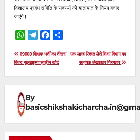
विद्यालय प्रबंध समिति के सदस्यों को यातायात के नियम बताए
जाएंगे।
W
T
F
S
h
el
a
h
at
e
c
ar
Post
69000 शिक्षक भर्ती का तीसरा
एक लाख रिश्वत लेते शिक्षा विभाग का
s
gr
e
e
विवाद सुलझाएगा सुप्रीम कोर्ट
सहायक लेखाकार गिरफ्तार
navigation
A
a
b
p
m
o
p
o
By
k
basicshikshakicharcha.in@gma