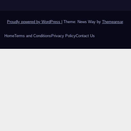
Proudly powered by WordPress
|
Theme: News Way by
Themeansar
.
Home
Terms and Conditions
Privacy Policy
Contact Us