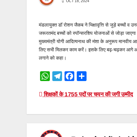
OCT 18, 2024
मंडलायुक्त डॉ रोशन जैकब ने भिक्षावृत्ति से जुड़े बच्चो
जरूरतमंद बच्चों को स्पॉन्सरशिप योजनाओं से जोड़ा जाएगा
मुख्यमंत्री योगी आदित्यनाथ की मंशा के अनुरूप मानवीय 
लिए सभी मिलकर काम करें। इसके लिए बढ़-चढ़कर आगे आने क
लगाने को कहा।
W
T
F
S
h
el
a
h
at
e
c
ar
Post
शिक्षकों के 1755 पदों पर चयन की जगी उम्मीद
s
gr
e
e
navigation
A
a
b
p
m
o
p
o