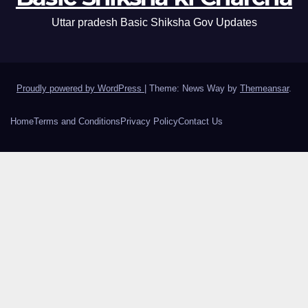
Uttar pradesh Basic Shiksha Gov Updates
Proudly powered by WordPress
|
Theme: News Way by
Themeansar
.
Home
Terms and Conditions
Privacy Policy
Contact Us