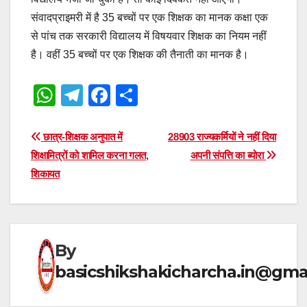
संवादप्राइमरी में है 35 बच्चों पर एक शिक्षक का मानक कक्षा एक
से पांच तक सरकारी विद्यालय में विषयवार शिक्षक का नियम नहीं
है। वहीं 35 बच्चों पर एक शिक्षक की तैनाती का मानक है।
W
T
F
S
h
el
a
h
at
e
c
ar
Post
छात्र-शिक्षक अनुपात में
28903 राज्यकर्मियों ने नहीं दिया
s
gr
e
e
शिक्षामित्रों को शामिल करना गलत,
अपनी संपत्ति का ब्योरा
navigation
शिकायत
A
a
b
p
m
o
p
o
k
By
basicshikshakicharcha.in@gma