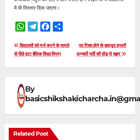
में भी विस्तार दिया जाएगा।
W
T
F
S
h
el
a
h
at
e
c
ar
Post
विद्यालयों को मर्ज करने के मामले
पद रिक्त होने के बावजूद हजारों
s
gr
e
e
से पीछे हटा बेसिक शिक्षा विभाग
अभ्यर्थी भर्ती की दौड़ से बाहर
navigation
A
a
b
p
m
o
p
o
By
k
basicshikshakicharcha.in@gma
Related Post