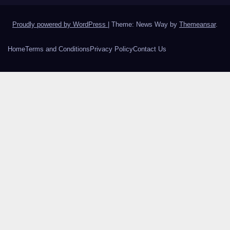
Proudly powered by WordPress
|
Theme: News Way by
Themeansar
.
Home
Terms and Conditions
Privacy Policy
Contact Us