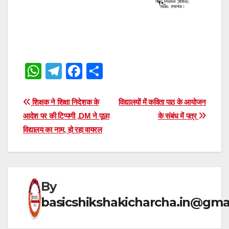
W
T
F
S
h
el
a
h
at
e
c
ar
Post
शिक्षक ने शिक्षा निदेशक के
विद्यालयों में कविता पाठ के आयोजन
s
gr
e
e
आदेश पर की टिप्पणी ,DM ने पूछा
के संबंध में पत्र
navigation
विद्यालय का नाम, हो रहा वायरल
A
a
b
p
m
o
p
o
k
By
basicshikshakicharcha.in@gma