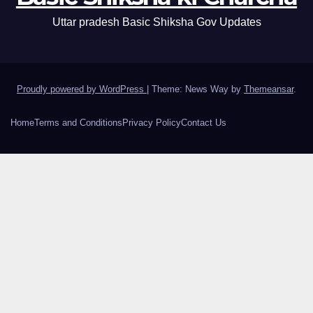
Uttar pradesh Basic Shiksha Gov Updates
Proudly powered by WordPress
|
Theme: News Way by
Themeansar
.
Home
Terms and Conditions
Privacy Policy
Contact Us