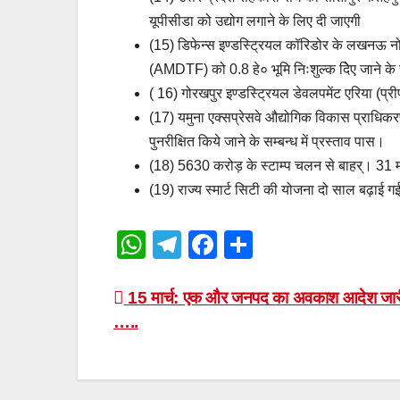
यूपीसीडा को उद्योग लगाने के लिए दी जाएगी
(15) डिफेन्स इण्डस्ट्रियल कॉरिडोर के लखनऊ न
(AMDTF) को 0.8 हे० भूमि निःशुल्क दिेए जाने के स
( 16) गोरखपुर इण्डस्ट्रियल डेवलपमेंट एरिया (प्
(17) यमुना एक्सप्रेसवे औद्योगिक विकास प्राधिकरण 
पुनरीक्षित किये जाने के सम्बन्ध में प्रस्ताव पास।
(18) 5630 करोड़ के स्टाम्प चलन से बाहर्। 31 म
(19) राज्य स्मार्ट सिटी की योजना दो साल बढ़ाई ग
W
T
F
S
h
el
a
h
at
e
c
ar
Post
15 मार्च: एक और जनपद का अवकाश आदेश जार
…..
s
gr
e
e
navigation
A
a
b
p
m
o