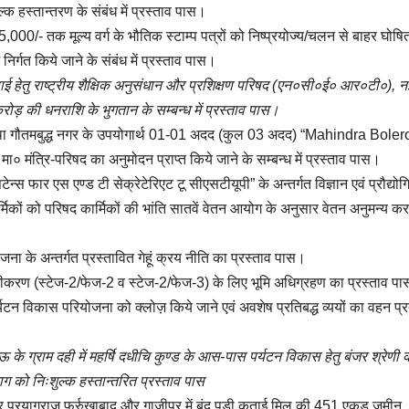
्क हस्तान्तरण के संबंध में प्रस्ताव पास।
5,000/- तक मूल्य वर्ग के भौतिक स्टाम्प पत्रों को निष्प्रयोज्य/चलन से बाहर घोषि
निर्गत किये जाने के संबंध में प्रस्ताव पास।
पाई हेतु राष्ट्रीय शैक्षिक अनुसंधान और प्रशिक्षण परिषद (एन०सी०ई० आर०टी०), न
ड़ की धनराशि के भुगतान के सम्बन्ध में प्रस्ताव पास।
ाद तथा गौतमबुद्ध नगर के उपयोगार्थ 01-01 अदद (कुल 03 अदद) “Mahindra Boler
मंत्रि-परिषद का अनुमोदन प्राप्त किये जाने के सम्बन्ध में प्रस्ताव पास।
न्स फार एस एण्ड टी सेक्रेटेरिएट टू सीएसटीयूपी” के अन्तर्गत विज्ञान एवं प्रौद्यो
र्मिकों को परिषद कार्मिकों की भांति सातवें वेतन आयोग के अनुसार वेतन अनुमन्य कर
ना के अन्तर्गत प्रस्तावित गेहूं क्रय नीति का प्रस्ताव पास।
स्तारीकरण (स्टेज-2/फेज-2 व स्टेज-2/फेज-3) के लिए भूमि अधिग्रहण का प्रस्ताव प
पर्यटन विकास परियोजना को क्लोज़ किये जाने एवं अवशेष प्रतिबद्ध व्ययों का वहन प्र
ग्राम दही में महर्षि दधीचि कुण्ड के आस-पास पर्यटन विकास हेतु बंजर श्रेणी 
ाग को निःशुल्क हस्तान्तरित प्रस्ताव पास
ुर प्रयागराज फर्रुखाबाद और गाजीपुर में बंद पड़ी कताई मिल की 451 एकड़ जमीन