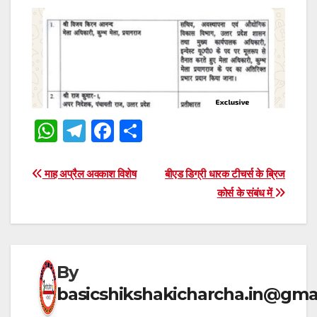
W
T
F
S
h
el
a
h
at
e
c
ar
Post
माह अप्रैल अवकाश विशेष
बीएड डिग्री धारक टीचर्स के ब्रिज
s
gr
e
e
कोर्स के संबंध में
navigation
A
a
b
p
m
o
p
o
By
k
basicshikshakicharcha.in@gma