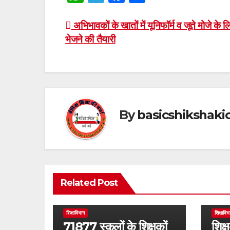
h
el
a
h
at
e
c
ar
Post
अभिभावकों के खातों में यूनिफॉर्म व जूते मोजे के
भेजने की तैयारी
s
gr
e
e
navigation
A
a
b
p
m
o
p
o
k
By
basicshikshak
Related Post
शिक्षाविभाग
शिक्षाविभ
71877 स्कूलों के शिक्षकों
शिक्ष