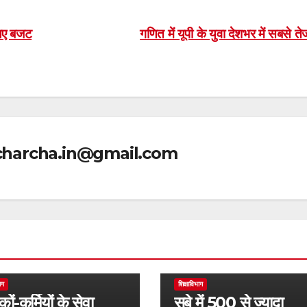
 लिए बजट
गणित में यूपी के युवा देशभर में सबसे त
icharcha.in@gmail.com
ाग
शिक्षाविभाग
कों-कर्मियों के सेवा
सूबे में 500 से ज्यादा