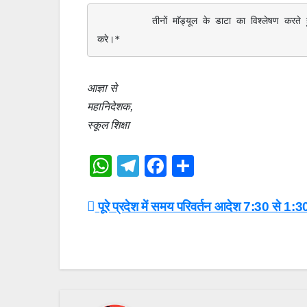
          तीनों माॅड्यूल के डाटा का विश्लेषण करते हुये दिनांक 26अप्रैल, 2025 तक जनपद स्तर से सर्टिफाई किया जाना सुनिश्चित 
करे।* 
आज्ञा से
महानिदेशक,
स्कूल शिक्षा
W
T
F
S
h
el
a
h
at
e
c
ar
Post
पूरे प्रदेश में समय परिवर्तन आदेश 7:30 से 1:3
s
gr
e
e
navigation
A
a
b
p
m
o
p
o