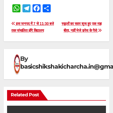
W
T
F
S
h
el
a
h
at
e
c
ar
Post
इस जनपद में 7 से 11:30 बजे
स्कूलों का सत्र शुरू हुए एक माह
s
gr
e
e
तक संचालित होंगे विद्यालय
बीता, नहीं भेजे ड्रेस के पैसे
navigation
A
a
b
p
m
o
p
o
By
k
basicshikshakicharcha.in@gma
Related Post