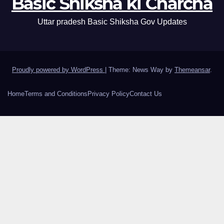
Basic Shiksha ki Charcha
Uttar pradesh Basic Shiksha Gov Updates
Proudly powered by WordPress
|
Theme: News Way by
Themeansar
.
Home
Terms and Conditions
Privacy Policy
Contact Us