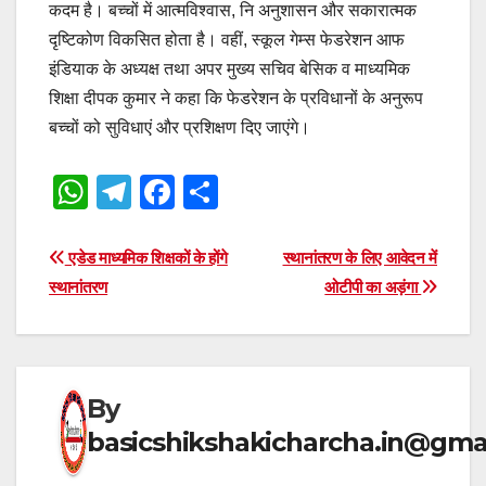
कदम है। बच्चों में आत्मविश्वास, नि अनुशासन और सकारात्मक
दृष्टिकोण विकसित होता है। वहीं, स्कूल गेम्स फेडरेशन आफ
इंडियाक के अध्यक्ष तथा अपर मुख्य सचिव बेसिक व माध्यमिक
शिक्षा दीपक कुमार ने कहा कि फेडरेशन के प्रविधानों के अनुरूप
बच्चों को सुविधाएं और प्रशिक्षण दिए जाएंगे।
W
T
F
S
h
el
a
h
at
e
c
ar
Post
एडेड माध्यमिक शिक्षकों के होंगे
स्थानांतरण के लिए आवेदन में
s
gr
e
e
स्थानांतरण
ओटीपी का अड़ंगा
navigation
A
a
b
p
m
o
p
o
By
k
basicshikshakicharcha.in@gma