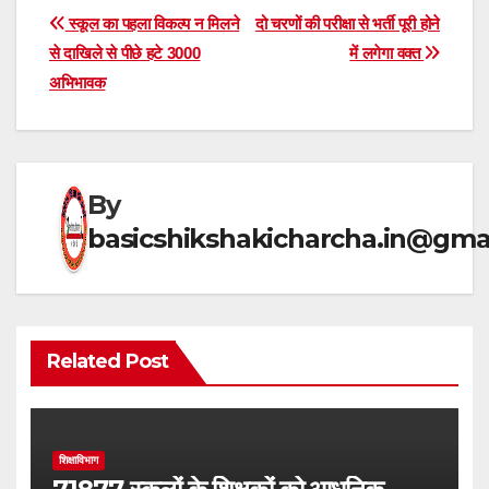
at
e
c
ar
Post
स्कूल का पहला विकल्प न मिलने
दो चरणों की परीक्षा से भर्ती पूरी होने
s
gr
e
e
से दाखिले से पीछे हटे 3000
में लगेगा वक्त
navigation
अभिभावक
A
a
b
p
m
o
p
o
k
By
basicshikshakicharcha.in@gma
Related Post
शिक्षाविभाग